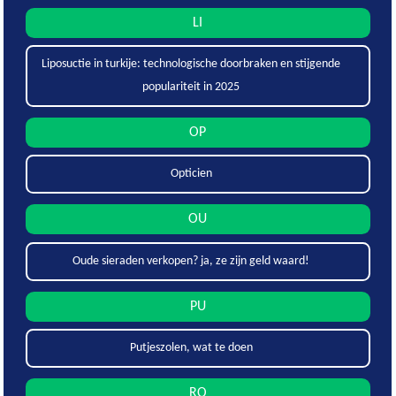
LI
Liposuctie in turkije: technologische doorbraken en stijgende
populariteit in 2025
OP
Opticien
OU
Oude sieraden verkopen? ja, ze zijn geld waard!
PU
Putjeszolen, wat te doen
RO