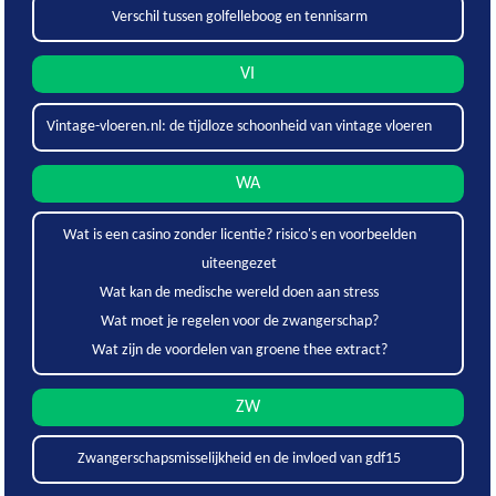
Verschil tussen golfelleboog en tennisarm
VI
Vintage-vloeren.nl: de tijdloze schoonheid van vintage vloeren
WA
Wat is een casino zonder licentie? risico's en voorbeelden
uiteengezet
Wat kan de medische wereld doen aan stress
Wat moet je regelen voor de zwangerschap?
Wat zijn de voordelen van groene thee extract?
ZW
Zwangerschapsmisselijkheid en de invloed van gdf15