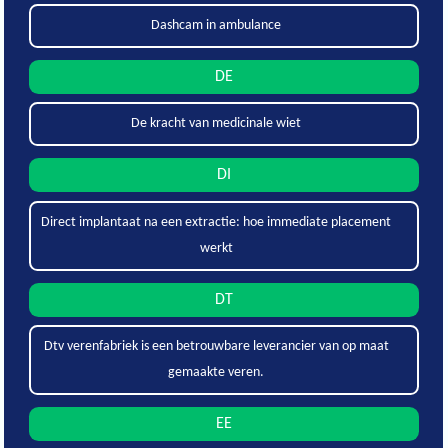
Dashcam in ambulance
DE
De kracht van medicinale wiet
DI
Direct implantaat na een extractie: hoe immediate placement
werkt
DT
Dtv verenfabriek is een betrouwbare leverancier van op maat
gemaakte veren.
EE