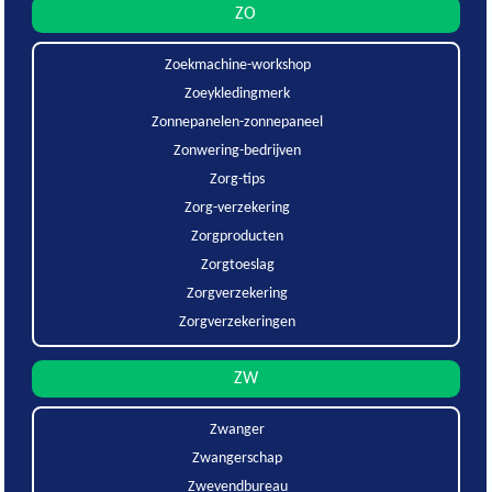
ZO
Zoekmachine-workshop
Zoeykledingmerk
Zonnepanelen-zonnepaneel
Zonwering-bedrijven
Zorg-tips
Zorg-verzekering
Zorgproducten
Zorgtoeslag
Zorgverzekering
Zorgverzekeringen
ZW
Zwanger
Zwangerschap
Zwevendbureau