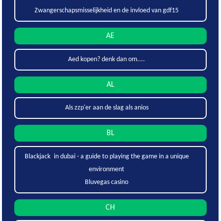
Zwangerschapsmisselijkheid en de invloed van gdf15
AE
Aed kopen? denk dan om....
AL
Als zzp'er aan de slag als anios
BL
Blackjack in dubai - a guide to playing the game in a unique
environment
Bluvegas casino
CH