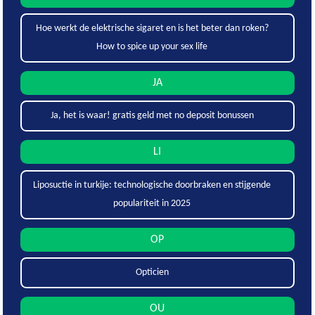
Hoe werkt de elektrische sigaret en is het beter dan roken?
How to spice up your sex life
JA
Ja, het is waar! gratis geld met no deposit bonussen
LI
Liposuctie in turkije: technologische doorbraken en stijgende
populariteit in 2025
OP
Opticien
OU